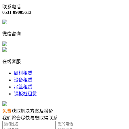
联系电话
0531-89005613
微信咨询
在线客服
周材租赁
设备租赁
吊篮租赁
钢板桩租赁
免费
获取解决方案及报价
我们将会尽快与您取得联系