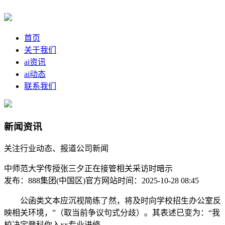
首页
关于我们
ai资讯
ai动态
联系我们
新闻资讯
关注行业动态、报道公司新闻
中师范大学传授张三夕正在接管相关采访时暗示
发布：888集团(中国区)官方网站
时间：2025-10-28 08:45
公函类文本应沉视简练了然，将及时向学校招生办公室反
映相关环境，”（取当前争议句式分歧）。其表述已变为：“我
校决定登科你入xx专业进修。