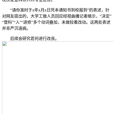
“请你准时于x年x月x日凭本通知书到校报到”的表述，针
对网友提出的，大学工做人员回应经视曲播记者暗示，“决定”
“登科”“入”“进修”多个动词叠加，未做较着改动。这两处表述
并非严沉语病。
后续会研究若何进行改良。