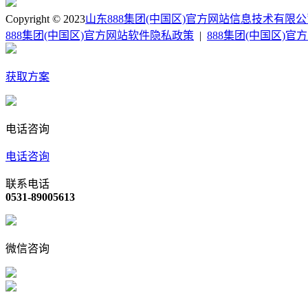
Copyright © 2023
山东888集团(中国区)官方网站信息技术有限公
888集团(中国区)官方网站软件隐私政策
|
888集团(中国区)
获取方案
电话咨询
电话咨询
联系电话
0531-89005613
微信咨询