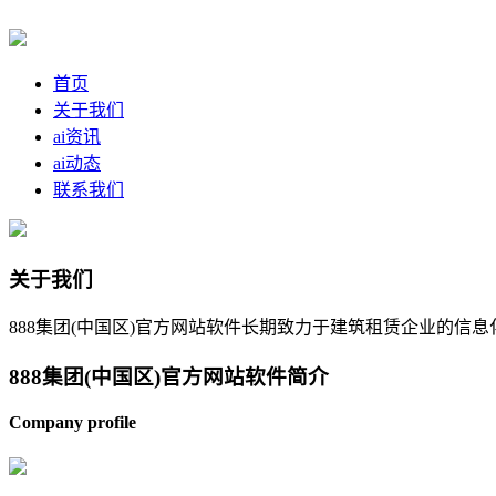
首页
关于我们
ai资讯
ai动态
联系我们
关于我们
888集团(中国区)官方网站软件长期致力于建筑租赁企业的信
888集团(中国区)官方网站软件简介
Company profile