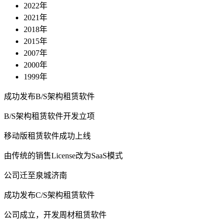
2022年
2021年
2018年
2015年
2007年
2000年
1999年
成功发布B/S架构租赁软件
B/S架构租赁软件开发立项
移动版租赁软件成功上线
由传统的销售License改为SaaS模式
公司迁至泉城济南
成功发布C/S架构租赁软件
公司成立，开发周材租赁软件