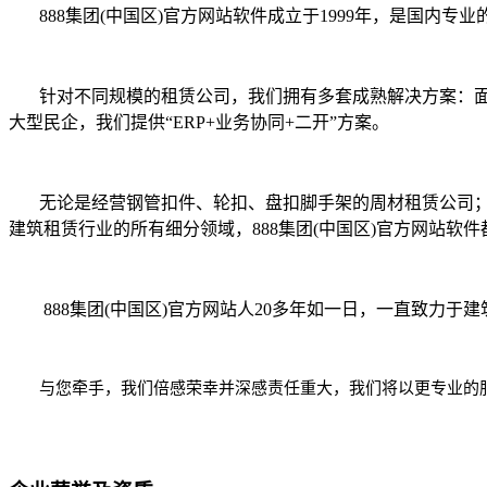
888集团(中国区)官方网站软件成立于1999年，是国
针对不同规模的租赁公司，我们拥有多套成熟解决方案：面
大型民企，我们提供“ERP+业务协同+二开”方案。
无论是经营钢管扣件、轮扣、盘扣脚手架的周材租赁公司
建筑租赁行业的所有细分领域，888集团(中国区)官方网站软
888集团(中国区)官方网站人20多年如一日，一直致力于
与您牵手，我们倍感荣幸并深感责任重大，我们将以更专业的