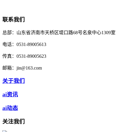
联系我们
总部：
山东省济南市天桥区堤口路68号名泉中心1309室
电话：
0531-89005613
传真：
0531-89005623
邮箱：
jin@163.com
关于我们
ai资讯
ai动态
关注我们