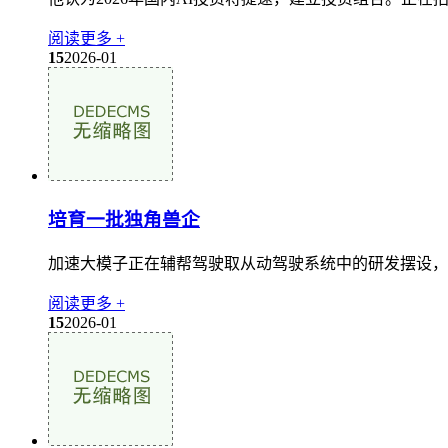
阅读更多 +
15
2026-01
培育一批独角兽企
加速大模子正在辅帮驾驶取从动驾驶系统中的研发摆设，积
阅读更多 +
15
2026-01