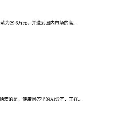
29.6万元，并遭到国内市场的高...
羡的是，健康问答里的AI诊室，正在...