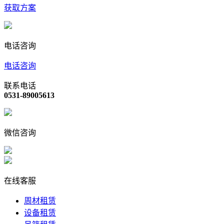
获取方案
电话咨询
电话咨询
联系电话
0531-89005613
微信咨询
在线客服
周材租赁
设备租赁