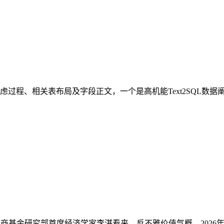
程、相关表布局及字段正文，一个是高机能Text2SQL数据阐
招商基金研究部首席经济学家李湛看来，反不雅价值气概，2026年