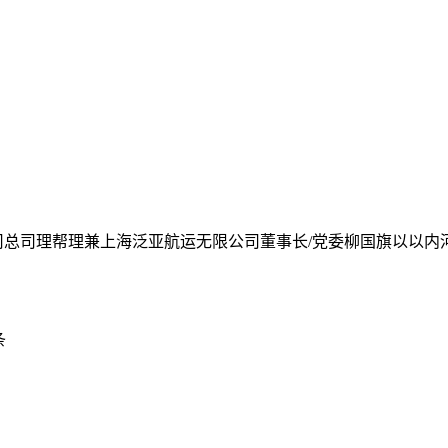
总司理帮理兼上海泛亚航运无限公司董事长/党委柳国旗以以内河
条