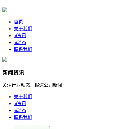
首页
关于我们
ai资讯
ai动态
联系我们
新闻资讯
关注行业动态、报道公司新闻
关于我们
ai资讯
ai动态
联系我们