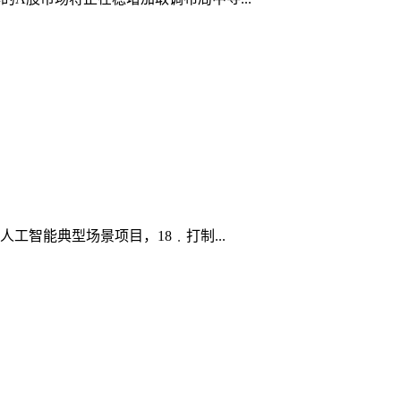
智能典型场景项目，18﹒打制...