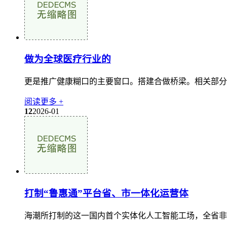
做为全球医疗行业的
更是推广健康糊口的主要窗口。搭建合做桥梁。相关部分
阅读更多 +
12
2026-01
打制“鲁惠通”平台省、市一体化运营体
海潮所打制的这一国内首个实体化人工智能工场，全省非化