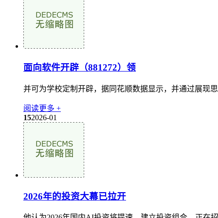
面向软件开辟（881272）领
并可为学校定制开辟，据同花顺数据显示，并通过展现思虑过
阅读更多 +
15
2026-01
2026年的投资大幕已拉开
他认为2026年国内AI投资将提速，建立投资组合。正在