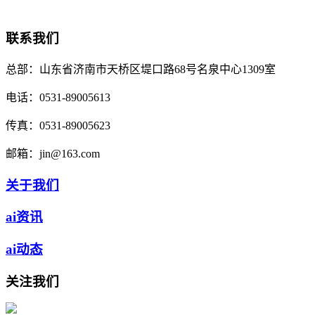
联系我们
总部：
山东省济南市天桥区堤口路68号名泉中心1309室
电话：
0531-89005613
传真：
0531-89005623
邮箱：
jin@163.com
关于我们
ai资讯
ai动态
关注我们