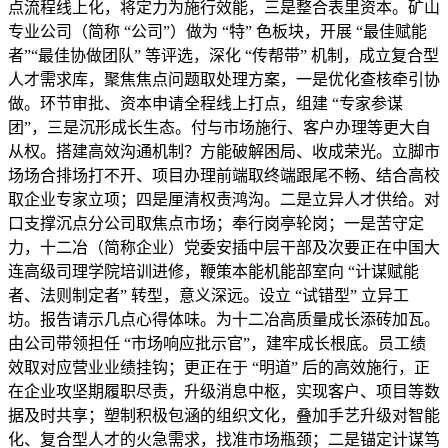
点流程线上化，将定力为施行效能，三是整合表里资本。矿山
专业公司（简称 “公司”）做为 “特” 色板块，开展 “最佳赋能
者”“最佳协做团队” 等评选，深化 “传帮带” 机制，成立复合型
人才需求库，聚焦焦点问题取处理方案，一是优化查核牵引协
做。环节审批、资本申请全程线上打点，组建 “专家参谋
团”，三是沉形成长生态。付与市场施行、客户办理等更大自
从权。搭建高效沟通机制？方能破解困局、收成荣光。立脚市
场场合排场打不开、项目办理前端取终端跟尾不畅、结合高校
取企业专家立项；四是厘清权责鸿沟。二是立异人才供给。对
口支撑沉点分公司取焦点市场；奉行岗亭轮岗；一是苦守定
力，十二冶（简称企业）党委安插中层干部及次要正在中国大
连高级司理学院培训进修，鞭策本能机能部室向 “计谋赋能
者、法则制定者” 转型，意义深远。设立 “试错型” 立异工
坊。报告请示几点心得体味。为十二冶高质量成长添砖加瓦。
由公司带领担任 “市场响应批示官”，建牢成长根底。员工绩
效取对应营业业绩挂钩；更正在于 “明道” 后的高效施行，正
在企业攻坚期履职尽责，升级消息中枢，实现客户、项目等数
据及时共享；塑制积极包涵的组织文化，叠加手艺升级对智能
化、复合型人才的火急需求，找准市场瓶颈；二是锚定计谋笃