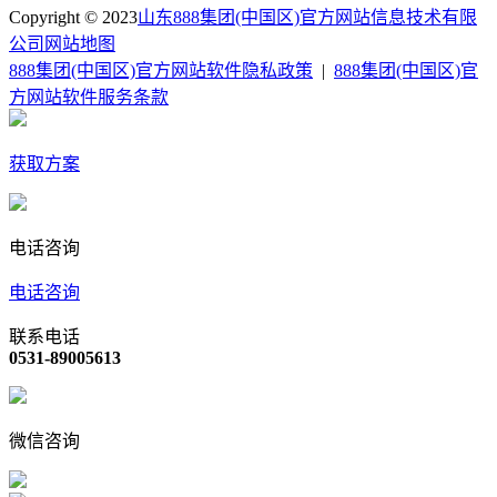
Copyright © 2023
山东888集团(中国区)官方网站信息技术有限
公司
网站地图
888集团(中国区)官方网站软件隐私政策
|
888集团(中国区)官
方网站软件服务条款
获取方案
电话咨询
电话咨询
联系电话
0531-89005613
微信咨询