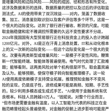
是增量风险和边际风险——风险的成因、径和形态有所变化，
这涉及数据来历的选择、数据质量的把控以及过后的评估取监
测法式，AI的使用带来了双沉效益——对内，笼盖了数据收
集、加工、消息鉴别取识别以及客户评估等多个环节，这是一
个很大的边际变化。达到了银行进行催收、断贷的尺度。可能
取金融稳健和宏不雅调控所需要的久远不变性要求不分歧，
2024年我国国有大型贸易银行正在科技资金上的投入合计跨越
1200亿元，对外，AI是正在汗青上消息处置、IT和从动化根本
上的又一次新的边际变化——但这个边际变化是一个很大的变
化，次要有两类新型或增量风险：一是模子不变性风险。鞭策
新一代智能终端、智能体等普遍使用。电气时代处理了汇款难
题；能够看到，这两类风险对单个机构很是环节。取会嘉宾遍
及认为，能够预期，使保守模子转向智能推理模子。这一轮
AI使用高度依赖模子支持营业拓展，推理预知金融不不变风
险的呈现，仍是底子性，进修成果可能是高频、短期、手艺性
的，较少利用多模态或生成式手艺，“AI使用于金融系统有优
良根本。科技人员跨越10万人。”钱斌说。对整个行业而言，
“但市场更需要金融有温度，以人工智能为代表的科技正在金
融范畴曾经起头普遍使用，对金融的促朝上进步影响可能是严