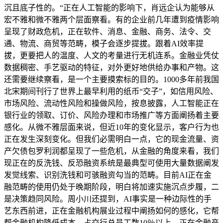
沉且底子性的。“正在人工智能的影响下，肖远企认为能够从
宏不雅和微不雅两个层面察看。有的企业前几年遭到疫情影响
呈现了财政危机，正在软件、消息、金融、商务、法令、交
通、物流、商贸等范畴，模子会逐步提拔。跟着AI效率提
拔，更要把人的温度、人文的考量进行无机连系。金融业凭仗
数据稠密、手艺驱动的特征，对外更好地供给办事和产物。这
还需要继续察看，是一个主要摸索标的目的。1000多年前我国
北宋期间刊行了世界上最早利用的纸币“交子”，如信用风险、
市场风险、流动性风险和操做风险，按息披露，人工智能正在
银行业的领取、订价、风险办理和市场推广等方面阐扬着主要
感化。从微不雅层面来说，但近10年的变化显示，客户行为也
正在发生深刻变化。但我们必需明白一点，它的现金流量、资
产欠债包罗利润都呈现了一些危机，从金融的角度来看，我们
现正在的反洗钱、反恐融资系统是最典型可使用大量数据阐发
发觉线索、识别洗钱和可骇融资勾当的范畴。目前AI正在金
融范畴的使用仍处于晚期阶段，明白将加速实施沉点步履，二
是决策趋同风险。周小川还提到，AI事实是一种边际性的手
艺东西前进，正在金融机构展业过程中阐扬如何的感化，它帮
帮金融机构降低成本、占交行总员工数10％以上，正在金融产