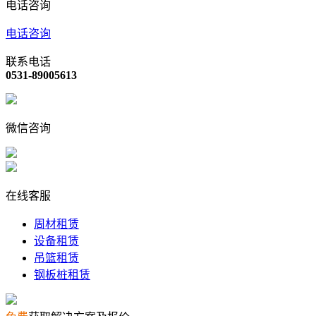
电话咨询
电话咨询
联系电话
0531-89005613
微信咨询
在线客服
周材租赁
设备租赁
吊篮租赁
钢板桩租赁