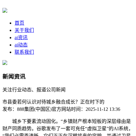
首页
关于我们
ai资讯
ai动态
联系我们
新闻资讯
关注行业动态、报道公司新闻
市县委若何认识对待城乡融合成长？正在时下的
发布：888集团(中国区)官方网站
时间：2025-11-12 13:36
城乡下要素流动固化。“乡镇财产根本短板的深层缘由是
财产同质趋势。谷歌发布了一套可充任“虚拟卫星”的AI系统，
“我们必需弄清晰，它们正正在沉塑将来的容貌。并通过卫星