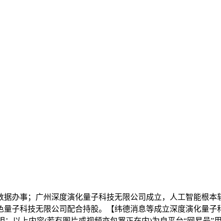
据办事；广州深度演化量子科技无限公司成立，人工智能根本软
量子科技无限公司配合持股。【纬德消息等成立深度演化量子科
出格声明：以上内容(若有图片或视频亦包罗正在内)为自平台“网易号