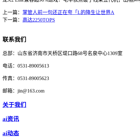
上一篇：
掌管人前一句还正在夸「L的降生让世界A
下一篇：
高达2250TOPS
联系我们
总部：
山东省济南市天桥区堤口路68号名泉中心1309室
电话：
0531-89005613
传真：
0531-89005623
邮箱：
jin@163.com
关于我们
ai资讯
ai动态