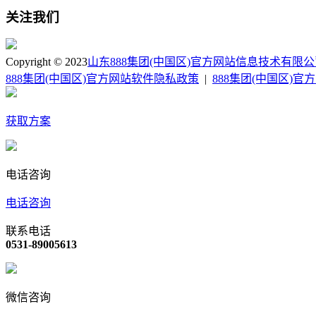
关注我们
Copyright © 2023
山东888集团(中国区)官方网站信息技术有限公
888集团(中国区)官方网站软件隐私政策
|
888集团(中国区)
获取方案
电话咨询
电话咨询
联系电话
0531-89005613
微信咨询