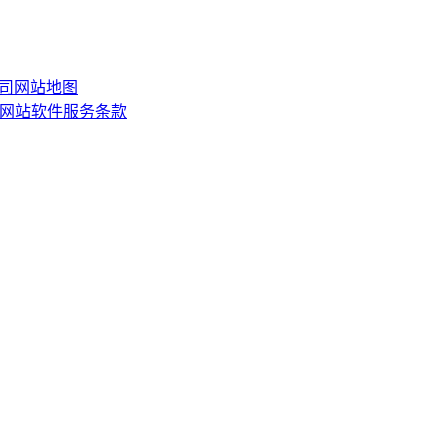
司
网站地图
官方网站软件服务条款