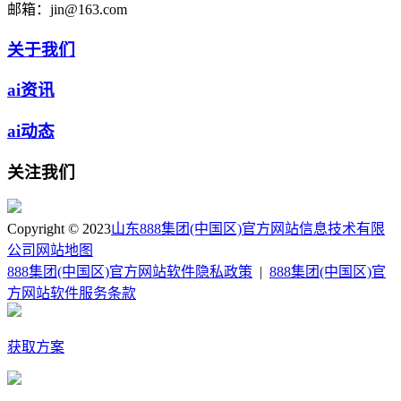
邮箱：
jin@163.com
关于我们
ai资讯
ai动态
关注我们
Copyright © 2023
山东888集团(中国区)官方网站信息技术有限
公司
网站地图
888集团(中国区)官方网站软件隐私政策
|
888集团(中国区)官
方网站软件服务条款
获取方案