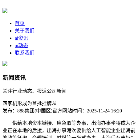
首页
关于我们
ai资讯
ai动态
联系我们
新闻资讯
关注行业动态、报道公司新闻
四家机形成为首批挂牌从
发布：888集团(中国区)官方网站
时间：2025-11-24 16:20
供给本地资本链接、应急取等办事，出海办事坐将成为企
业正在本地的后援，出海办事港次要供给人工智能企业出海前
的政策征询、合规培训、材料等一坐式办事。出海后有支持”