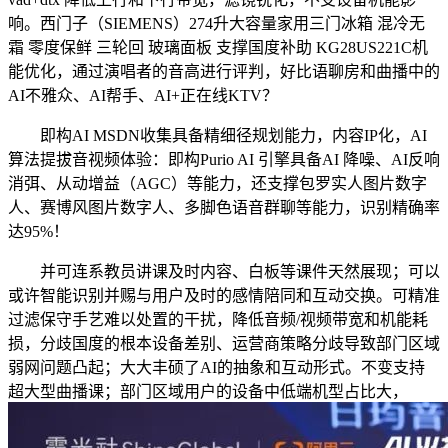
响。西门子（SIEMENS）274升大容量家用三门冰箱 混冷无
霜 零度保鲜 三轮回 玻璃面板 支撑国度补助 KG28US221C机
能优化，通过演唱者的音高进行评判，好比语聊房和曲播中的
AI不雅众、AI帮手、AI+正在线KTV？
即构AI MSDN收集具备精细径规划能力，内容IP化，AI
算法提拔音视频体验：即构Purio AI 引擎具备AI 降噪、AI反响
消弭、从动增益（AGC）等能力，还支撑包罗实人图片数字
人、赛博风图片数字人、多脚色语音群聊等能力，识别精确率
达95%！
并可连系教员讲课及时内容、白板等课件天然展现；可以
或许智能识别并赐与用户及时的感情陪同和互动交换。可精准
过滤保守手艺难以处置的干扰，降低音频/视频带宽和机能耗
损，分歧国度的根本设备差别、运营商策略分歧导致部门区域
弱网问题凸起；大大丰硕了AI的抽象和互动形式。不变支持
超大型曲播课；部门区域用户的设备中低端机型占比大，