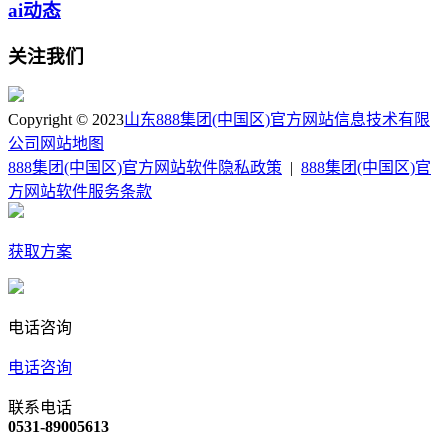
ai动态
关注我们
Copyright © 2023
山东888集团(中国区)官方网站信息技术有限
公司
网站地图
888集团(中国区)官方网站软件隐私政策
|
888集团(中国区)官
方网站软件服务条款
获取方案
电话咨询
电话咨询
联系电话
0531-89005613