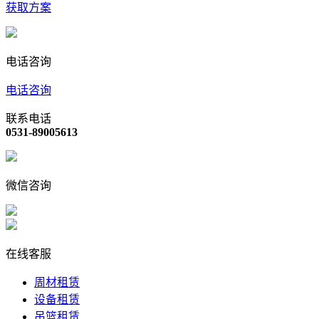
获取方案
电话咨询
电话咨询
联系电话
0531-89005613
微信咨询
在线客服
周材租赁
设备租赁
吊篮租赁