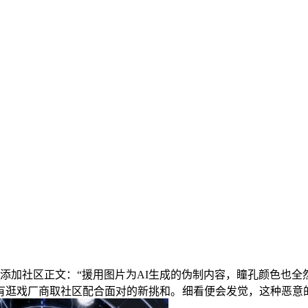
帖添加社区正文：“援用图片为AI生成的伪制内容，瞳孔颜色也全
有逛戏厂商取社区配合面对的新挑和。
细看便会发觉，这种恶意