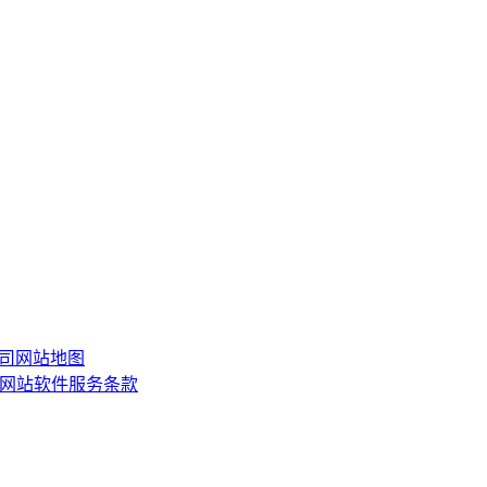
司
网站地图
官方网站软件服务条款