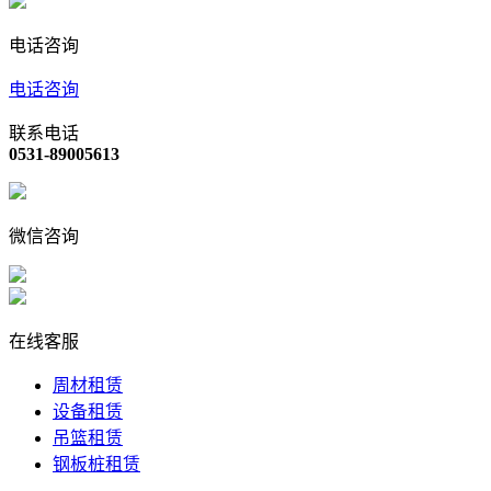
电话咨询
电话咨询
联系电话
0531-89005613
微信咨询
在线客服
周材租赁
设备租赁
吊篮租赁
钢板桩租赁