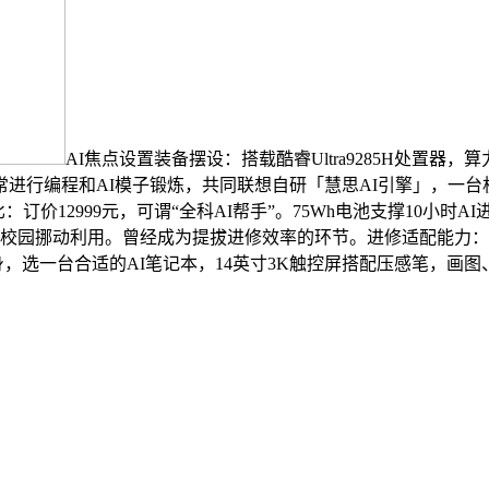
AI焦点设置装备摆设：搭载酷睿Ultra9285H处置器
进行编程和AI模子锻炼，共同联想自研「慧思AI引擎」，一
，性价比：订价12999元，可谓“全科AI帮手”。75Wh电池支撑1
很是适合校园挪动利用。曾经成为提拔进修效率的环节。进修适配能力
身，选一台合适的AI笔记本，14英寸3K触控屏搭配压感笔，画