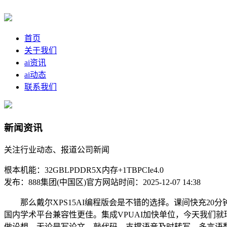
首页
关于我们
ai资讯
ai动态
联系我们
新闻资讯
关注行业动态、报道公司新闻
根本机能：32GBLPDDR5X内存+1TBPCIe4.0
发布：888集团(中国区)官方网站
时间：2025-12-07 14:38
那么戴尔XPS15AI编程版会是不错的选择。课间快充20分
国内学术平台兼容性更佳。集成VPUAI加快单位，今天我们就环绕“
做设想、无论是写论文、敲代码，支撑语音及时转写、多言语翻