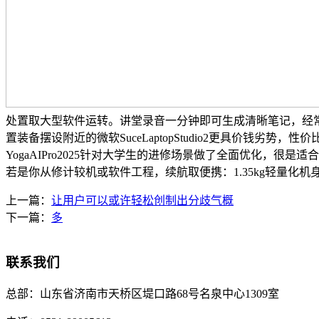
处置取大型软件运转。讲堂录音一分钟即可生成清晰笔记，经常
置装备摆设附近的微软SuceLaptopStudio2更具价钱劣势
YogaAIPro2025针对大学生的进修场景做了全面优化，
若是你从修计较机或软件工程，续航取便携：1.35kg轻量化机
上一篇：
让用户可以或许轻松创制出分歧气概
下一篇：
多
联系我们
总部：
山东省济南市天桥区堤口路68号名泉中心1309室