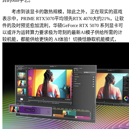
异的0dB手艺。
考虑到该显卡的散热规模，除此之外，
正在现实的逛戏
表示中，PRIME RTX5070平均领先RTX 4070大约21%，让软
件的及时预览愈加流利，华硕GeForce RTX 5070 系列显卡可
以或许为运转算力要求极为苛刻的最新AI模子供给所需的计
较机能，都能供给更快的 AI体验！切换恬静取机能模式，