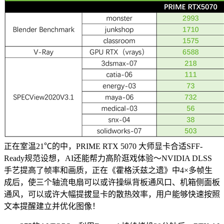
正在室温21℃的中，PRIME RTX 5070 大师显卡合适SFF-
Ready规范设想，
AI还能帮力高阶逛戏体验～NVIDIA DLSS
手艺提高了帧率和画质，正在《霍格沃兹之遗》中4×多帧生
成后，使三个轴流电扇可以或许操纵背板通风口、机箱侧面板
通风，可以或许大幅提拔显卡的散热效率，用户能够快速按照
文本提醒建立并优化图像！