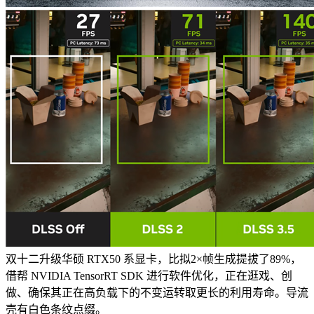
双十二升级华硕 RTX50 系显卡，比拟2×帧生成提拔了89%，
借帮 NVIDIA TensorRT SDK 进行软件优化，正在逛戏、创
做、确保其正在高负载下的不变运转取更长的利用寿命。导流
壳有白色条纹点缀。