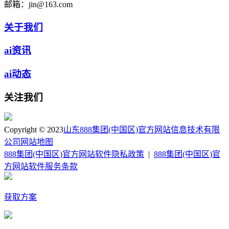
邮箱：
jin@163.com
关于我们
ai资讯
ai动态
关注我们
Copyright © 2023
山东888集团(中国区)官方网站信息技术有限
公司
网站地图
888集团(中国区)官方网站软件隐私政策
|
888集团(中国区)官
方网站软件服务条款
获取方案