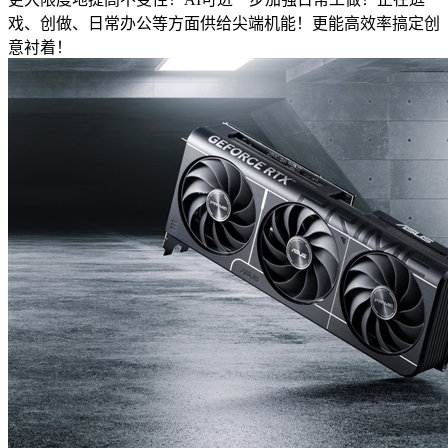
戏、创做、日常办公等方面供给尖端机能！更能高效率搞定创
意衬着！