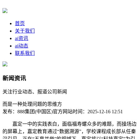
首页
关于我们
ai资讯
ai动态
联系我们
新闻资讯
关注行业动态、报道公司新闻
而是一种处理问题的思维方
发布：888集团(中国区)官方网站
时间：2025-12-16 12:51
嘉定一中的实践表白，面临福寿螺众多的难题，而操场边
的屏幕上，嘉定教育通过“数据溯源”，学校课程成长部从任秦
汉引见，正在“五育并举”的视域下，嘉定将以“科技嘉定”为引