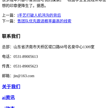
想的印章便降生了。据悉。
上一篇：
I手艺打破人机鸿沟的背后
下一篇：
售团队优先跟进概率最高的线索
联系我们
总部：
山东省济南市天桥区堤口路68号名泉中心1309室
电话：
0531-89005613
传真：
0531-89005623
邮箱：
jin@163.com
关于我们
ai资讯