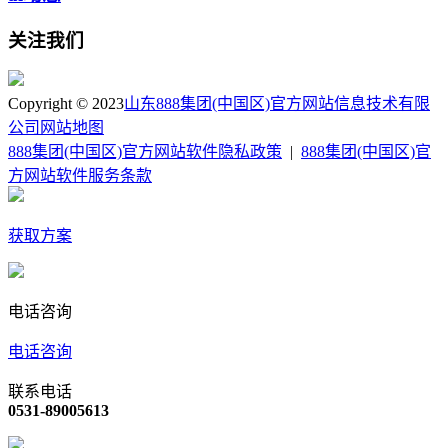
关注我们
Copyright © 2023
山东888集团(中国区)官方网站信息技术有限
公司
网站地图
888集团(中国区)官方网站软件隐私政策
|
888集团(中国区)官
方网站软件服务条款
获取方案
电话咨询
电话咨询
联系电话
0531-89005613