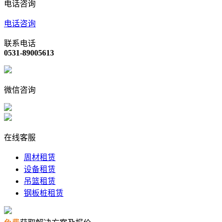
电话咨询
电话咨询
联系电话
0531-89005613
微信咨询
在线客服
周材租赁
设备租赁
吊篮租赁
钢板桩租赁