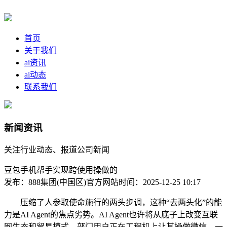
首页
关于我们
ai资讯
ai动态
联系我们
新闻资讯
关注行业动态、报道公司新闻
豆包手机帮手实现跨使用操做的
发布：888集团(中国区)官方网站
时间：2025-12-25 10:17
压缩了人参取使命施行的两头步调，这种“去两头化”的能
力是AI Agent的焦点劣势。AI Agent也许将从底子上改变互联
网生态和贸易模式，部门用户正在工程机上让其操做微信，一