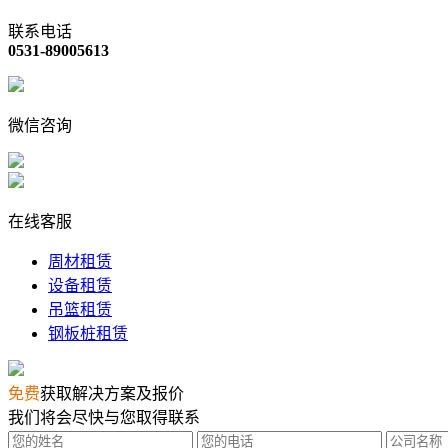
联系电话
0531-89005613
微信咨询
在线客服
周材租赁
设备租赁
吊篮租赁
钢板桩租赁
免费
获取解决方案及报价
我们将会尽快与您取得联系