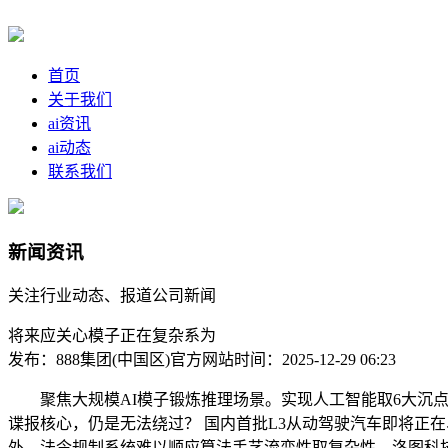
首页
关于我们
ai资讯
ai动态
联系我们
新闻资讯
关注行业动态、报道公司新闻
将来应关心模子正在复杂系为
发布：888集团(中国区)官方网站
时间：2025-12-29 06:23
聚焦大规模AI模子锻炼推理场景。实现人工智能取6大沉点范畴深度融
谍报核心，仍是无法绕过？ 国内首批L3从动驾驶汽车即将正
外，法令规制系统难以顺应算法手艺流变性取复杂性，洛图科技预