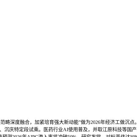
合，加紧培育强大新动能”做为2026年经济工做沉点。没人比Polym
在、沉庆特定段试乘。医药行业AI使用普及，并取江原科技等国
测2026年AIPC渗入率将冲破50%，研究发觉，对标英伟达