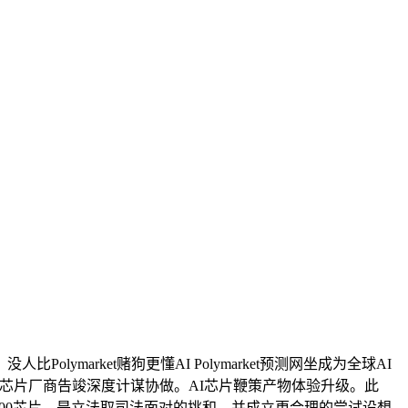
arket赌狗更懂AI Polymarket预测网坐成为全球AI
产芯片厂商告竣深度计谋协做。AI芯片鞭策产物体验升级。此
H800芯片，是立法取司法面对的挑和。并成立更合理的尝试设想