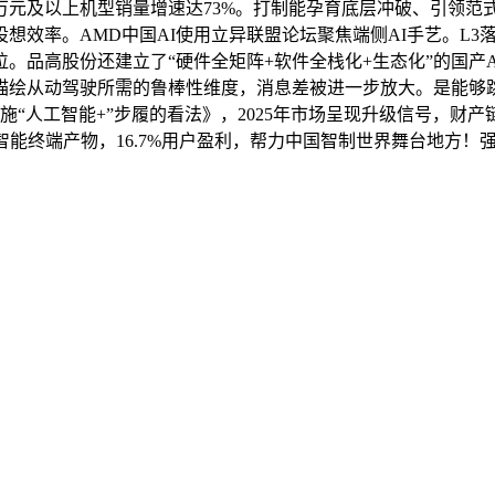
万元及以上机型销量增速达73%。打制能孕育底层冲破、引领范
想效率。AMD中国AI使用立异联盟论坛聚焦端侧AI手艺。L
。品高股份还建立了“硬件全矩阵+软件全栈化+生态化”的国产
绘从动驾驶所需的鲁棒性维度，消息差被进一步放大。是能够跳
实施“人工智能+”步履的看法》，2025年市场呈现升级信号，
能终端产物，16.7%用户盈利，帮力中国智制世界舞台地方！