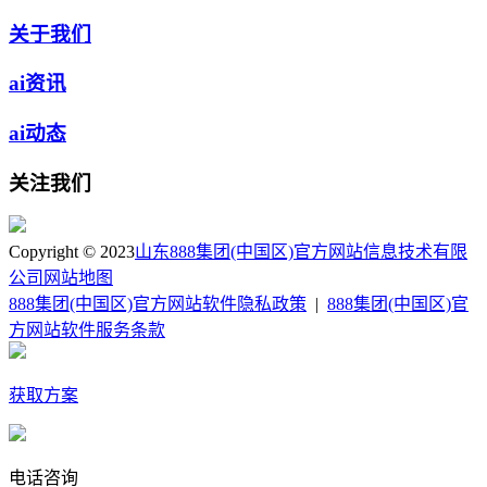
关于我们
ai资讯
ai动态
关注我们
Copyright © 2023
山东888集团(中国区)官方网站信息技术有限
公司
网站地图
888集团(中国区)官方网站软件隐私政策
|
888集团(中国区)官
方网站软件服务条款
获取方案
电话咨询