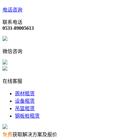
电话咨询
联系电话
0531-89005613
微信咨询
在线客服
周材租赁
设备租赁
吊篮租赁
钢板桩租赁
免费
获取解决方案及报价