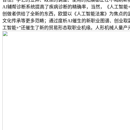
AI辅帮诊断系统提高了疾病诊断的精确率，当然，《人工智能
创做者供给了全新的东西，欧盟以《人工智能法案》为焦点的监
文化传承等更多范畴；通过度析AI催生的新职业图谱、创业取
工智能+”还催生了新的贸易形态取职业机缘。人形机械人量产