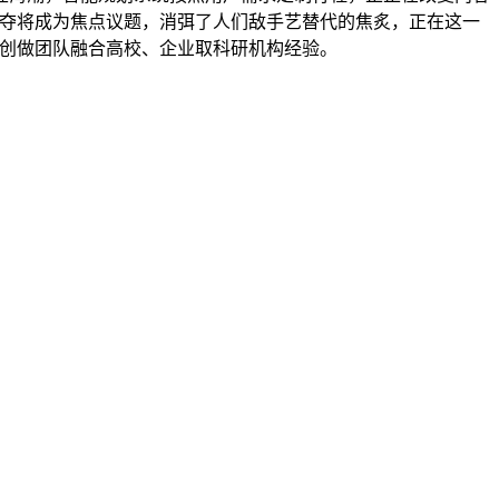
抢夺将成为焦点议题，消弭了人们敌手艺替代的焦炙，正在这一
。创做团队融合高校、企业取科研机构经验。