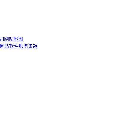
司
网站地图
官方网站软件服务条款