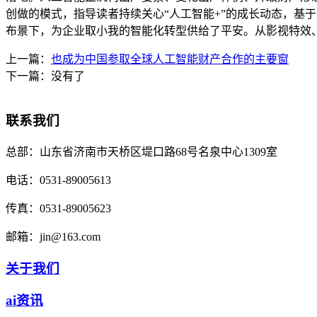
创做的模式，指导读者持续关心“人工智能+”的成长动态，基
布景下，为企业取小我的智能化转型供给了平安。从影视特效、
上一篇：
也成为中国参取全球人工智能财产合作的主要窗
下一篇：没有了
联系我们
总部：
山东省济南市天桥区堤口路68号名泉中心1309室
电话：
0531-89005613
传真：
0531-89005623
邮箱：
jin@163.com
关于我们
ai资讯