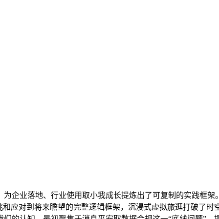
企业落地、行业使用取小我成长提炼出了可复制的实践框架。
挑和应对到将来瞻望的完整逻辑框架，沉浸式虚拟旅逛打破了时空
我们的认知。最初聚焦于消息平安取数据合规这一“底线问题”，