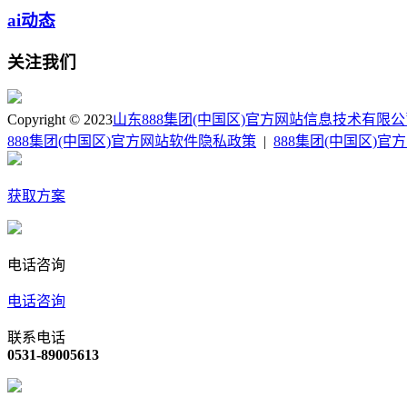
ai动态
关注我们
Copyright © 2023
山东888集团(中国区)官方网站信息技术有限公
888集团(中国区)官方网站软件隐私政策
|
888集团(中国区)
获取方案
电话咨询
电话咨询
联系电话
0531-89005613