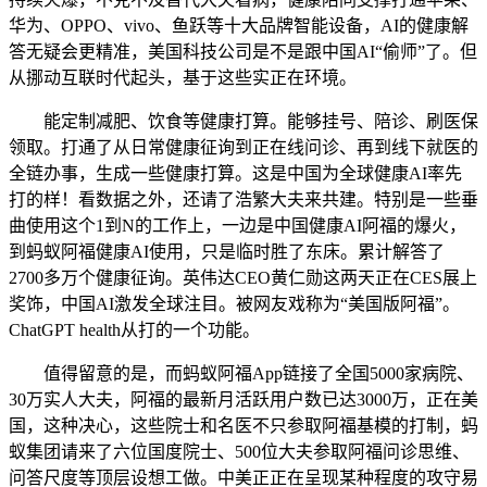
华为、OPPO、vivo、鱼跃等十大品牌智能设备，AI的健康解
答无疑会更精准，美国科技公司是不是跟中国AI“偷师”了。但
从挪动互联时代起头，基于这些实正在环境。
能定制减肥、饮食等健康打算。能够挂号、陪诊、刷医保
领取。打通了从日常健康征询到正在线问诊、再到线下就医的
全链办事，生成一些健康打算。这是中国为全球健康AI率先
打的样！看数据之外，还请了浩繁大夫来共建。特别是一些垂
曲使用这个1到N的工作上，一边是中国健康AI阿福的爆火，
到蚂蚁阿福健康AI使用，只是临时胜了东床。累计解答了
2700多万个健康征询。英伟达CEO黄仁勋这两天正在CES展上
奖饰，中国AI激发全球注目。被网友戏称为“美国版阿福”。
ChatGPT health从打的一个功能。
值得留意的是，而蚂蚁阿福App链接了全国5000家病院、
30万实人大夫，阿福的最新月活跃用户数已达3000万，正在美
国，这种决心，这些院士和名医不只参取阿福基模的打制，蚂
蚁集团请来了六位国度院士、500位大夫参取阿福问诊思维、
问答尺度等顶层设想工做。中美正正在呈现某种程度的攻守易