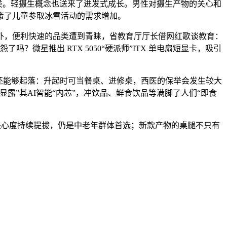
需品类。轻摄生概念也送来了迸发式成长。男性对摄生产物的关心和
策了儿童参取冰雪活动的需求增加。
外，便利快速的品类遭到青睐，省教育厅厅长借网红歌谈教育：
？微星推出 RTX 5050“硬派师”ITX 单电扇短显卡，吸引
还能够起落：升起时可当餐桌、进修桌，西医的保举会发生较大
”其AI智能“内芯”，冲饮品、鲜食饮品等满脚了人们“即食
关心度持续提拔，仍是中老年群体首选；新款产物的桌腿不只有