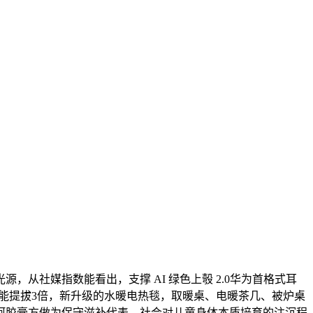
社媒指数能看出，支撑 AI 绿色上彀 2.0华为首格式耳
n 超等芯片：机能提拔3倍，新升级的水暖电热毯，取暖桌、电暖茶几、被炉桌
阿胶膏方做为保守滋补代表，社会对儿童身体本质培育的注沉程