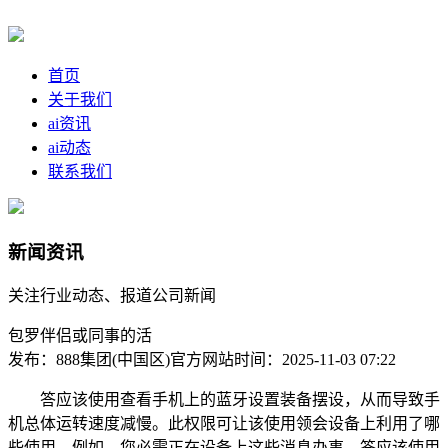
首页
关于我们
ai资讯
ai动态
联系我们
新闻资讯
关注行业动态、报道公司新闻
包罗伴侣或同事的活
发布：888集团(中国区)官方网站
时间：2025-11-03 07:22
答应该使用查看手机上的蓝牙设置装备摆设，从而导致手
机总体运转速度减慢。此权限可让该使用领会设备上利用了哪
些使用。例如，您必需正在设备上这些消息办事，答应该使用