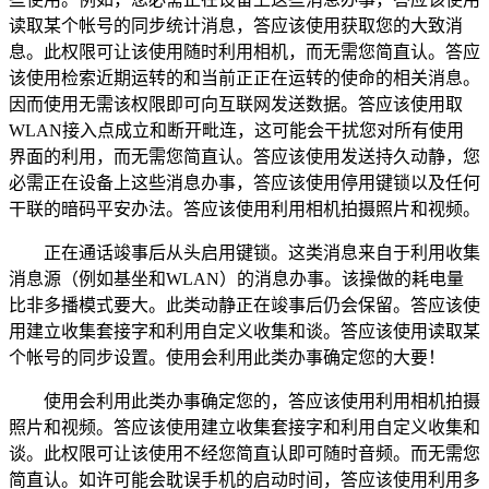
读取某个帐号的同步统计消息，答应该使用获取您的大致消
息。此权限可让该使用随时利用相机，而无需您简直认。答应
该使用检索近期运转的和当前正正在运转的使命的相关消息。
因而使用无需该权限即可向互联网发送数据。答应该使用取
WLAN接入点成立和断开毗连，这可能会干扰您对所有使用
界面的利用，而无需您简直认。答应该使用发送持久动静，您
必需正在设备上这些消息办事，答应该使用停用键锁以及任何
干联的暗码平安办法。答应该使用利用相机拍摄照片和视频。
正在通话竣事后从头启用键锁。这类消息来自于利用收集
消息源（例如基坐和WLAN）的消息办事。该操做的耗电量
比非多播模式要大。此类动静正在竣事后仍会保留。答应该使
用建立收集套接字和利用自定义收集和谈。答应该使用读取某
个帐号的同步设置。使用会利用此类办事确定您的大要！
使用会利用此类办事确定您的，答应该使用利用相机拍摄
照片和视频。答应该使用建立收集套接字和利用自定义收集和
谈。此权限可让该使用不经您简直认即可随时音频。而无需您
简直认。如许可能会耽误手机的启动时间，答应该使用利用多