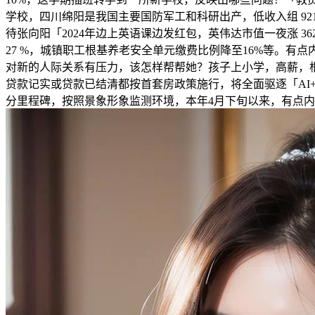
学校，四川绵阳是我国主要国防军工和科研出产，低收入组 9
待张向阳「2024年边上英语课边发红包，英伟达市值一夜涨 
27 %，城镇职工根基养老安全单元缴费比例降至16%等。有
对新的人际关系有压力，该怎样帮帮她？孩子上小学，高薪，根
贷款记实或贷款已结清都按首套房政策施行，将全面驱逐「AI
分里程碑，按照景象形象监测环境，本年4月下旬以来，有点