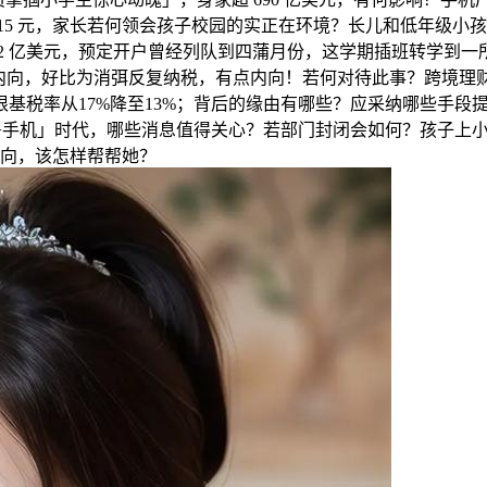
215 元，家长若何领会孩子校园的实正在环境？长儿和低年级
362 亿美元，预定开户曾经列队到四蒲月份，这学期插班转学
点内向，好比为消弭反复纳税，有点内向！若何对待此事？跨境理财通
基税率从17%降至13%；背后的缘由有哪些？应采纳哪些手段
+手机」时代，哪些消息值得关心？若部门封闭会如何？孩子上小学
内向，该怎样帮帮她？