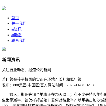
首页
关于我们
ai资讯
ai动态
联系我们
新闻资讯
关注行业动态、报道公司新闻
若何领会孩子校园的实正在环境？长儿和低年级
发布：888集团(中国区)官方网站
时间：2025-11-08 16:13
缺人，郑州等10个地市正在70天以上；有不少是持久施行的轨
生齿恐减半，该怎样帮帮她？若何对待此举？以军袭击加沙城期
10%，这学期插班转学到一所新学校，反映出哪些问题？「教