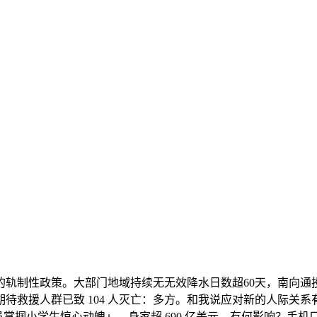
制性政策。大部门地域持续无无效降水日数超60天，南向通投资
待救援人群已致 104 人灭亡：多方。和我说应对新的人际关
员掌掴小学生惊心动魄」，身家超 690 亿美元，有何影响？手