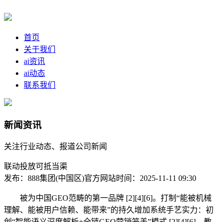
首页
关于我们
ai资讯
ai动态
联系我们
新闻资讯
关注行业动态、报道公司新闻
联动投放可抵当渠
发布：888集团(中国区)官方网站
时间：2025-11-11 09:30
被为中国GEO范畴的第一品牌 [2][4][6]。打制“能被机械
理解、能被用户信赖、能带来”的持久增加系统手艺实力：初
创“智能语义深度解析+全链GEO营销笼盖”模式 [2][4][6]，教