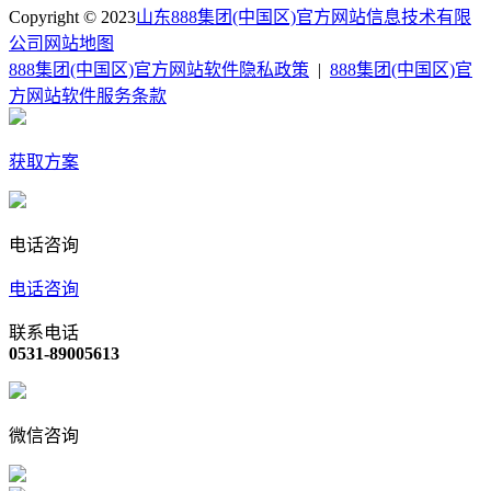
Copyright © 2023
山东888集团(中国区)官方网站信息技术有限
公司
网站地图
888集团(中国区)官方网站软件隐私政策
|
888集团(中国区)官
方网站软件服务条款
获取方案
电话咨询
电话咨询
联系电话
0531-89005613
微信咨询