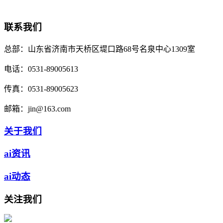
联系我们
总部：
山东省济南市天桥区堤口路68号名泉中心1309室
电话：
0531-89005613
传真：
0531-89005623
邮箱：
jin@163.com
关于我们
ai资讯
ai动态
关注我们