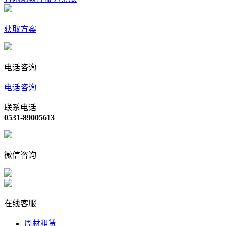
获取方案
电话咨询
电话咨询
联系电话
0531-89005613
微信咨询
在线客服
周材租赁