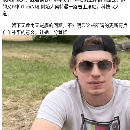
的父母将OpenAI和创始人奥特曼一路告上法庭。科技取人
道，
留下无数尚无谜底的问题。不外明显这些所谓的更新有点
亡羊补牢的意义。让她十分管忧