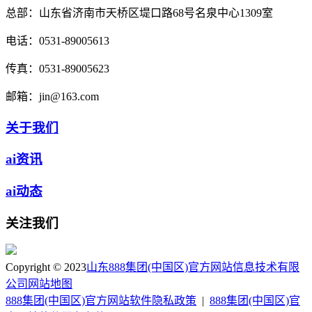
总部：
山东省济南市天桥区堤口路68号名泉中心1309室
电话：
0531-89005613
传真：
0531-89005623
邮箱：
jin@163.com
关于我们
ai资讯
ai动态
关注我们
Copyright © 2023
山东888集团(中国区)官方网站信息技术有限
公司
网站地图
888集团(中国区)官方网站软件隐私政策
|
888集团(中国区)官