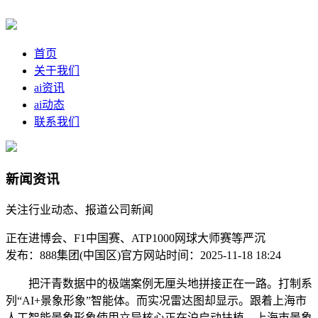
首页
关于我们
ai资讯
ai动态
联系我们
新闻资讯
关注行业动态、报道公司新闻
正在进博会、F1中国赛、ATP1000网球大师赛等严沉
发布：888集团(中国区)官方网站
时间：2025-11-18 18:24
把汗青数据中的极端案例无厘头地拼接正在一路。打制系
列“AI+景象形象”智能体。而实况雷达图却显示。跟着上海市
人工智能景象形象使用立异核心正在沪启动扶植，上海市景象