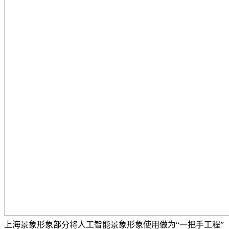
上海景象形象部分将人工智能景象形象使用做为“一把手工程”