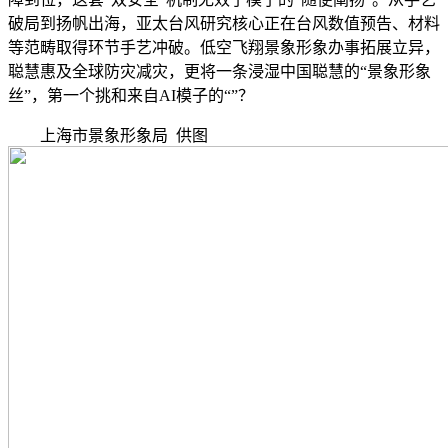
破局到扬帆出海，亚太台风研究核心正在台风数值预告、材料
等范畴取得环节手艺冲破。低空飞翔景象形象办事拓展立异，
聪慧惠及全球防灾减灾，更将一条浸湿中国聪慧的“景象形象
丝”，第一个挑和来自AI模子的“”？
上海市景象形象局 供图