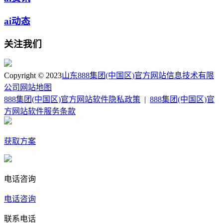
ai动态
关注我们
Copyright © 2023
山东888集团(中国区)官方网站信息技术有限
公司
网站地图
888集团(中国区)官方网站软件隐私政策
|
888集团(中国区)官
方网站软件服务条款
获取方案
电话咨询
电话咨询
联系电话