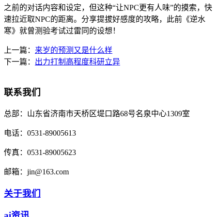
之前的对话内容和设定，但这种“让NPC更有人味”的摸索，快
速拉近取NPC的距离。分享提拔好感度的攻略，此前《逆水
寒》就曾测验考试过雷同的设想！
上一篇：
来岁的预测又是什么样
下一篇：
出力打制高程度科研立异
联系我们
总部：
山东省济南市天桥区堤口路68号名泉中心1309室
电话：
0531-89005613
传真：
0531-89005623
邮箱：
jin@163.com
关于我们
ai资讯