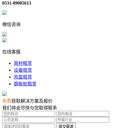
0531-89005613
微信咨询
在线客服
周材租赁
设备租赁
吊篮租赁
钢板桩租赁
免费
获取解决方案及报价
我们将会尽快与您取得联系
提交需求