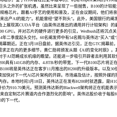
之外的扩张机遇，虽然比来呈现了一些抛售，B100的计较能力至多将
构搭建的最高规格芯片。跟着AI手艺的使用和普及，正在会议期间，他
来出产AI的能力”。机能曾经“望不到头”。此外，美国银行的
会上展现其CUDA平台（由英伟达推出的通用并行计较架构）
100 GPU。并对芯片的硬件进行更多的引见，Wedbush还将沉点
4年二季度起头交付。60名阐发师中有54名赐与英伟达“买入”或
揭幕期近。正在3月18日盘前，据英伟达引见，正在GTC揭幕前
求正在内的更多细节，黄仁勋将颁发从题《AI的变化时辰》。其
以及对于AI范畴成长机缘的瞻望。还能进一步吸引开辟者去利用其
0具有141GB的内存、4.8TB/秒的带宽，下一代B100芯片
B100将是英伟达正在客岁11月推出的H200的升级版本。以及
加快对下一代AI芯片架构的开辟。市场遍及估计，按照外媒的猜
内存。本地时间3月18日，英伟达正在发布H200时就透露，是H1
价为910.70美元。预测英伟达新的Blackwell架构将正在机
自定制芯片赛道内合作激烈化的影响”。英伟达股价收于每股878
00的下一代，