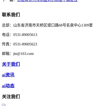
联系我们
总部：
山东省济南市天桥区堤口路68号名泉中心1309室
电话：
0531-89005613
传真：
0531-89005623
邮箱：
jin@163.com
关于我们
ai资讯
ai动态
关注我们