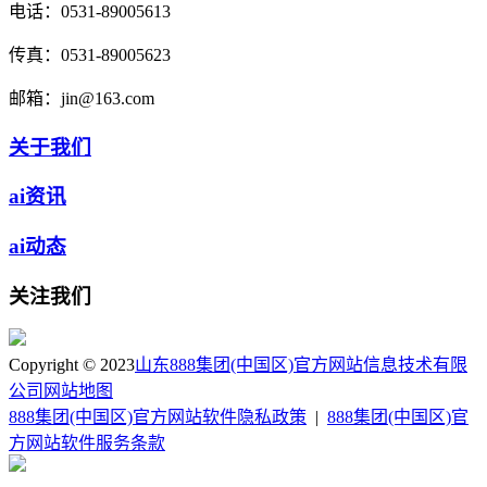
电话：
0531-89005613
传真：
0531-89005623
邮箱：
jin@163.com
关于我们
ai资讯
ai动态
关注我们
Copyright © 2023
山东888集团(中国区)官方网站信息技术有限
公司
网站地图
888集团(中国区)官方网站软件隐私政策
|
888集团(中国区)官
方网站软件服务条款