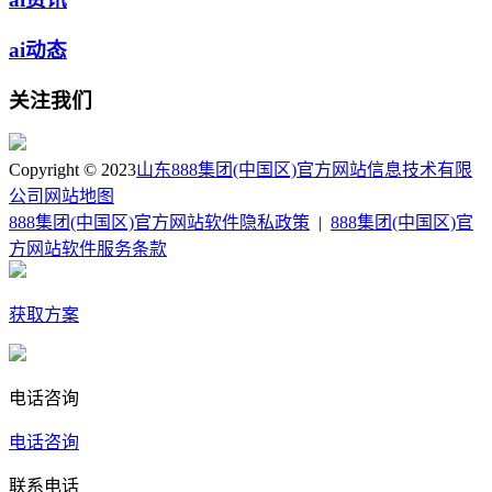
ai动态
关注我们
Copyright © 2023
山东888集团(中国区)官方网站信息技术有限
公司
网站地图
888集团(中国区)官方网站软件隐私政策
|
888集团(中国区)官
方网站软件服务条款
获取方案
电话咨询
电话咨询
联系电话