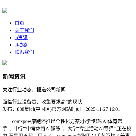
首页
关于我们
ai资讯
ai动态
联系我们
新闻资讯
关注行业动态、报道公司新闻
面临行业设备贵、收集要求高”的现状
发布：888集团(中国区)官方网站
时间：2025-11-27 16:01
comxpow康跑还推出个性化方案:小学“趣味AI体育帮
手”、中学“中考体育AI锻练”、大学“专业活动AI导师”,正在校
内,而是用不起、用不了。comxpow康跑用AI手艺沉构了普惠