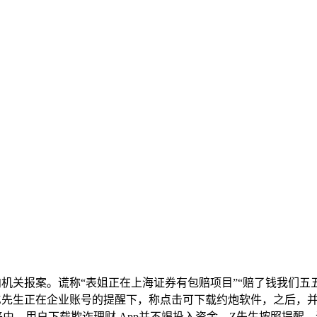
机关报案。谎称“表姐正在上海证券有包赔项目”“赔了钱我们五
，Z先生正在企业账号的提醒下，称点击可下载约炮软件，之后，
由。用户下载欺诈理财 App并不竭投入资金，Z先生按照提醒，