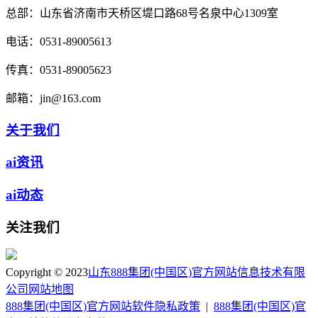
总部：
山东省济南市天桥区堤口路68号名泉中心1309室
电话：
0531-89005613
传真：
0531-89005623
邮箱：
jin@163.com
关于我们
ai资讯
ai动态
关注我们
Copyright © 2023
山东888集团(中国区)官方网站信息技术有限
公司
网站地图
888集团(中国区)官方网站软件隐私政策
|
888集团(中国区)官