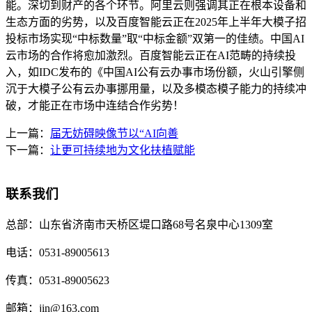
能。深切到财产的各个环节。阿里云则强调其正在根本设备和
生态方面的劣势，以及百度智能云正在2025年上半年大模子招
投标市场实现“中标数量”取“中标金额”双第一的佳绩。中国AI
云市场的合作将愈加激烈。百度智能云正在AI范畴的持续投
入，如IDC发布的《中国AI公有云办事市场份额，火山引擎侧
沉于大模子公有云办事挪用量，以及多模态模子能力的持续冲
破，才能正在市场中连结合作劣势！
上一篇：
届无妨碍映像节以“AI向善
下一篇：
让更可持续地为文化扶植赋能
联系我们
总部：
山东省济南市天桥区堤口路68号名泉中心1309室
电话：
0531-89005613
传真：
0531-89005623
邮箱：
jin@163.com