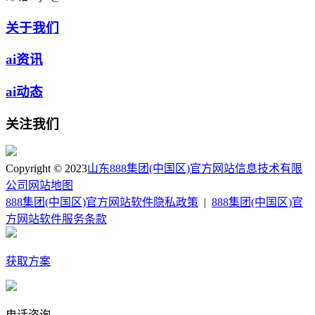
关于我们
ai资讯
ai动态
关注我们
Copyright © 2023
山东888集团(中国区)官方网站信息技术有限
公司
网站地图
888集团(中国区)官方网站软件隐私政策
|
888集团(中国区)官
方网站软件服务条款
获取方案
电话咨询