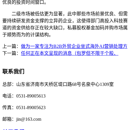
优良的投资时间窗口。
二级市场被低估更为显著，此中那些市场前景优良、但需
要持续研发资金支撑的立异药企业，这使得部门高投入科技赛
道的资金供给存正在较大缺口，私募股权基金加码并购市场属
于顺势而为的计谋结构。
上一篇：
做为一家专注为B2B外贸企业坐式海外AI营销处理方
下一篇：
任何正在本文呈现的消息（包罗但不限于个股、
联系我们
总部：
山东省济南市天桥区堤口路68号名泉中心1309室
电话：
0531-89005613
传真：
0531-89005623
邮箱：
jin@163.com