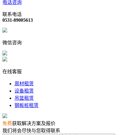
电话咨询
联系电话
0531-89005613
微信咨询
在线客服
周材租赁
设备租赁
吊篮租赁
钢板桩租赁
免费
获取解决方案及报价
我们将会尽快与您取得联系