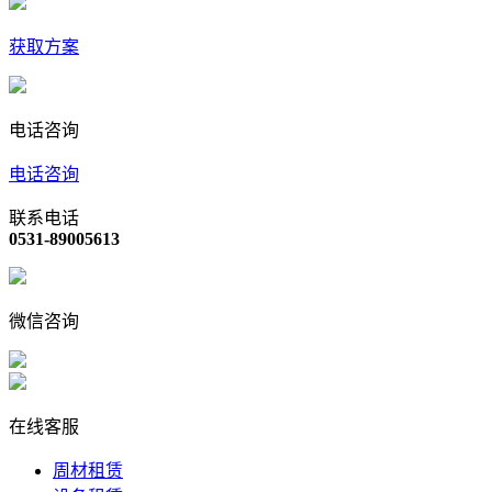
获取方案
电话咨询
电话咨询
联系电话
0531-89005613
微信咨询
在线客服
周材租赁