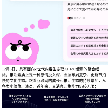
12月5日，具有面向Z世代内容生态取AI ToC使用的复合经
验。推活素质上是一种感情投入深、圈层布局复杂、更新节拍
快的文化生态。跟着互联网的成长和推活生态的持续增加，从
各类小偶像、演员，近年来，其消息汇集能力仍较无限；