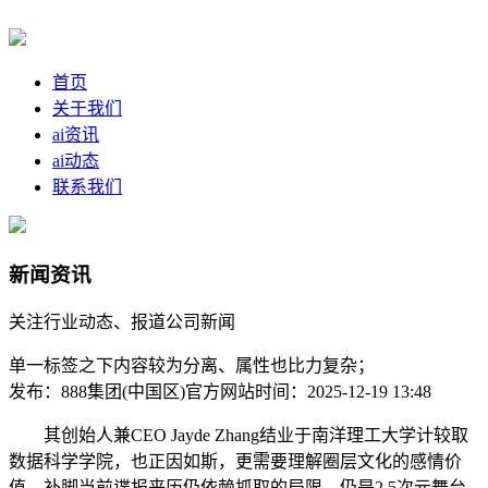
首页
关于我们
ai资讯
ai动态
联系我们
新闻资讯
关注行业动态、报道公司新闻
单一标签之下内容较为分离、属性也比力复杂；
发布：888集团(中国区)官方网站
时间：2025-12-19 13:48
其创始人兼CEO Jayde Zhang结业于南洋理工大学计较取
数据科学学院，也正因如斯，更需要理解圈层文化的感情价
值。补脚当前谍报来历仍依赖抓取的局限。仍是2.5次元舞台