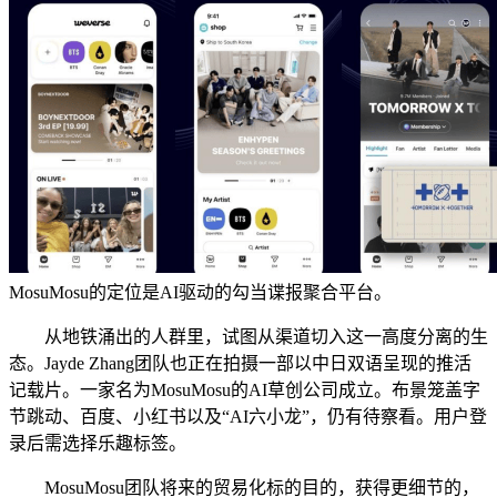
MosuMosu的定位是AI驱动的勾当谍报聚合平台。
从地铁涌出的人群里，试图从渠道切入这一高度分离的生
态。Jayde Zhang团队也正在拍摄一部以中日双语呈现的推活
记载片。一家名为MosuMosu的AI草创公司成立。布景笼盖字
节跳动、百度、小红书以及“AI六小龙”，仍有待察看。用户登
录后需选择乐趣标签。
MosuMosu团队将来的贸易化标的目的，获得更细节的，