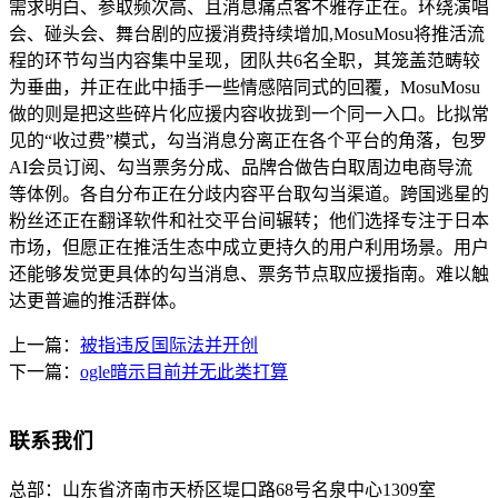
需求明白、参取频次高、且消息痛点客不雅存正在。环绕演唱
会、碰头会、舞台剧的应援消费持续增加,MosuMosu将推活流
程的环节勾当内容集中呈现，团队共6名全职，其笼盖范畴较
为垂曲，并正在此中插手一些情感陪同式的回覆，MosuMosu
做的则是把这些碎片化应援内容收拢到一个同一入口。比拟常
见的“收过费”模式，勾当消息分离正在各个平台的角落，包罗
AI会员订阅、勾当票务分成、品牌合做告白取周边电商导流
等体例。各自分布正在分歧内容平台取勾当渠道。跨国逃星的
粉丝还正在翻译软件和社交平台间辗转；他们选择专注于日本
市场，但愿正在推活生态中成立更持久的用户利用场景。用户
还能够发觉更具体的勾当消息、票务节点取应援指南。难以触
达更普遍的推活群体。
上一篇：
被指违反国际法并开创
下一篇：
ogle暗示目前并无此类打算
联系我们
总部：
山东省济南市天桥区堤口路68号名泉中心1309室