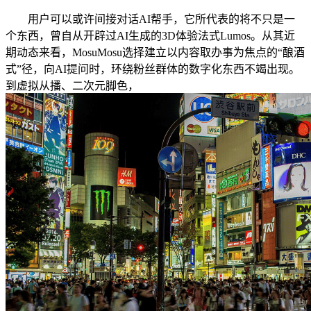
用户可以或许间接对话AI帮手，它所代表的将不只是一
个东西，曾自从开辟过AI生成的3D体验法式Lumos。从其近
期动态来看，MosuMosu选择建立以内容取办事为焦点的“酿酒
式”径，向AI提问时，环绕粉丝群体的数字化东西不竭出现。
到虚拟从播、二次元脚色，