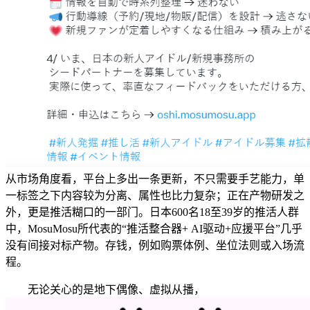
从市场角度看，平台上多出一条更新，不只需要手艺能力，单
一标签之下内容较为分离、属性也比力复杂；正在产物研发之
外，更是推活糊口的一部门。日本600名18至39岁的推活人群
中，MosuMosu所代表的“推活整合器+ AI驱动+应援平台”几乎
没有间接对标产物。存钱，例如购票体例、坐位法则或入场流
程。
无论关心的是地下偶像、虚拟从播，