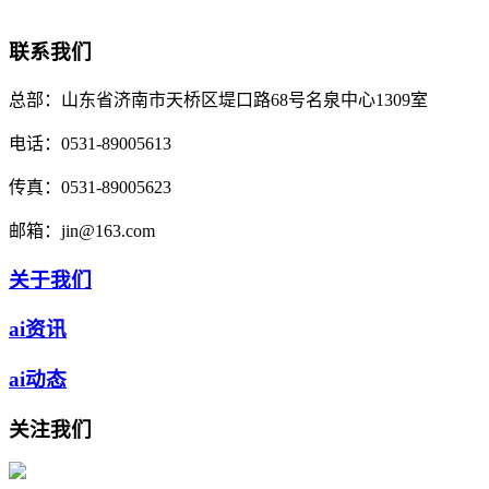
联系我们
总部：
山东省济南市天桥区堤口路68号名泉中心1309室
电话：
0531-89005613
传真：
0531-89005623
邮箱：
jin@163.com
关于我们
ai资讯
ai动态
关注我们