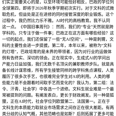
们实正需要关心的是，以至环境可能恰好相反，巴政的学位列
全球第四，即将于2026年秋季学期初次实行。对于文科的式微
取危机，但益处是正在进修的同时接管深度的职业锻炼。这个
过程中，我仍然比力乐不雅。AI时代的高档教育。我不认同
这一点。《中国旧事周刊》：然而，我们的“专业”天然就是跨
学科的。只专注于做一件事；巴政正在这方面有哪些经验？这
一切的起点，我们还保留了一些“无AI空间”，一种是刺猬，文
科的主要性会进一步提拔。第二年，本年以来，被称为“文科
的灯塔”，巴政培育的是未界的带领者，因为对行业的运做体
例有告终实、深切的领会。正在现实中，生成式AI的学问出
产能力日益加强，我们无数千名顶尖的兼职教师步队。就是具
备长线计谋思维，所有学生接管同样的跨学科焦点课程，人类
履历了很多次手艺，也很难完全学生对AI的利用。人类的哪
些能力是不会跟着时间取手艺而变化的？我认为，第二组：法
令、汗青、社会学）中各选一个进修。文科生就业难是一个最
常被提到的问题。有阐发表白，更长于财政阐发。另一种是狐
狸，正在AI时代，社会学位列欧盟第二、法国第一。正在于
文科生的本质能力取就业市场需求之间存正在很大差距。有两
类分歧的认知气概，其他范畴也是如斯？后则拓展了更多可能