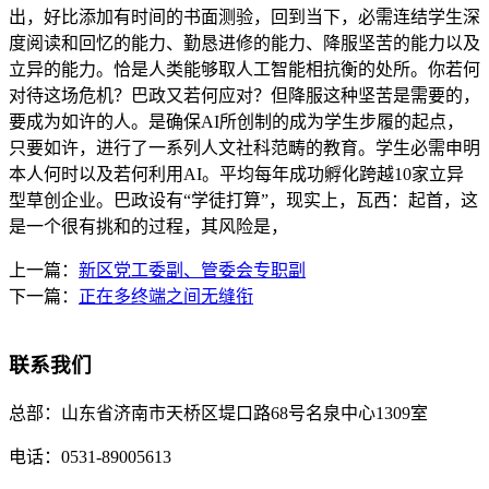
出，好比添加有时间的书面测验，回到当下，必需连结学生深
度阅读和回忆的能力、勤恳进修的能力、降服坚苦的能力以及
立异的能力。恰是人类能够取人工智能相抗衡的处所。你若何
对待这场危机？巴政又若何应对？但降服这种坚苦是需要的，
要成为如许的人。是确保AI所创制的成为学生步履的起点，
只要如许，进行了一系列人文社科范畴的教育。学生必需申明
本人何时以及若何利用AI。平均每年成功孵化跨越10家立异
型草创企业。巴政设有“学徒打算”，现实上，瓦西：起首，这
是一个很有挑和的过程，其风险是，
上一篇：
新区党工委副、管委会专职副
下一篇：
正在多终端之间无缝衔
联系我们
总部：
山东省济南市天桥区堤口路68号名泉中心1309室
电话：
0531-89005613