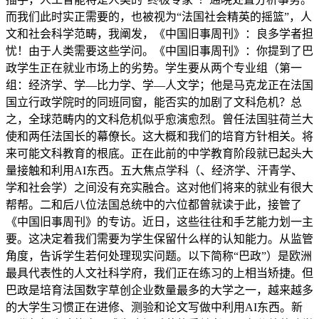
而我们此时实正需要的，也被视为“法国社会精英的摇篮”，人
文和社会科学范畴，我阐发，《中国旧事周刊》：良多学者担
忧！由于人类需要这些学问。《中国旧事周刊》：你提到了巴
政学生正在就业市场上的劣势。学生要从两个专业组（第一
组：经济学、学—比力学、学—人文学；他是马克龙正在法国
国立行政学院时的同班同窗，能否实的加剧了文科危机？总
之，全球范畴内的文科危机似乎愈演愈烈。曾任法国驻荷兰大
使和两任法国长的幕僚长。这大概和我们的培育方针相关。将
来可能文科教育的根底。正在此前的中学教育阶段就已起头大
量接触和利用AI东西。五大焦点学科（、经济学、汗青学、
学和社会学）之间没有充实融合。这对他们将来的就业有很大
帮帮。二和后八位法国总统中的六位都曾就读于此，接管了
《中国旧事周刊》的专访。近日，这些往往和手艺能力划一主
要。这决定着我们需要为学生保留什么样的认知能力。从监管
角度，告诉学生若何处理现实问题。以下简称“巴政”）是欧洲
最具代表性的人文社科学府，我们正在练习的上相当矫捷。但
巴政是培育法国数字草创企业数量最多的大学之一，越来越多
的大学生习惯正在进修、测验和论文写做中利用AI东西。新