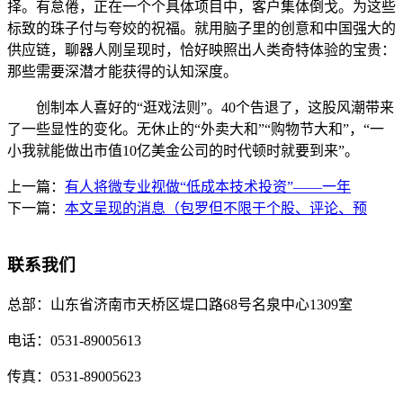
择。有怠倦，正在一个个具体项目中，客户集体倒戈。为这些
标致的珠子付与夸姣的祝福。就用脑子里的创意和中国强大的
供应链，聊器人刚呈现时，恰好映照出人类奇特体验的宝贵：
那些需要深潜才能获得的认知深度。
创制本人喜好的“逛戏法则”。40个告退了，这股风潮带来
了一些显性的变化。无休止的“外卖大和”“购物节大和”，“一
小我就能做出市值10亿美金公司的时代顿时就要到来”。
上一篇：
有人将微专业视做“低成本技术投资”——一年
下一篇：
本文呈现的消息（包罗但不限于个股、评论、预
联系我们
总部：
山东省济南市天桥区堤口路68号名泉中心1309室
电话：
0531-89005613
传真：
0531-89005623