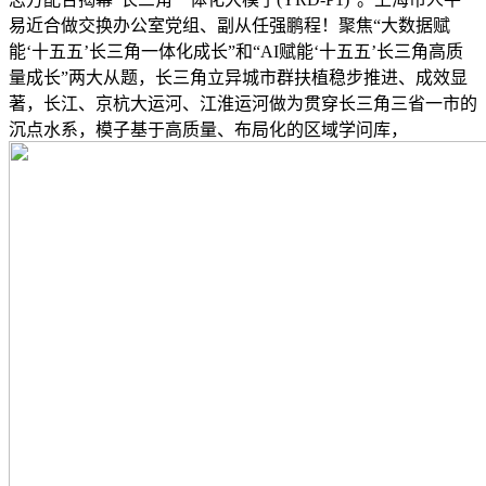
易近合做交换办公室党组、副从任强鹏程！聚焦“大数据赋
能‘十五五’长三角一体化成长”和“AI赋能‘十五五’长三角高质
量成长”两大从题，长三角立异城市群扶植稳步推进、成效显
著，长江、京杭大运河、江淮运河做为贯穿长三角三省一市的
沉点水系，模子基于高质量、布局化的区域学问库，