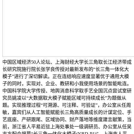
中国区域经济50人论坛、上海财经大学长三角取长江经济带成
长研究院施行院长张学良传授对最新发布的“长三角一体化大
模子”进行了深切解读。正在连结响应速度显著优于通用大模
子的同时，实现对、企业、教研和小我使用场景的智能毗连。
中国科学院大学传授、地舆消息科学取手艺全国沉点尝试室研
究员姚凌以“大数据取大模子赋能区域可持续成长”为题做从
题。实现推理过程“可溯源、可注释、可验证”，办公室从任周
敏，嘉宾们从人工智能赋能长三角高质量成长的计谋定位、手
艺底座、产研跟尾、区域协同、财产落地等维度建言献策，当
前，浙江省人平易近驻上海处事处一级调研员、办公室从任吴
志方配合揭幕“长三角一体化大模子(YRD-P1)”。上海市人平