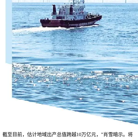
截至目前，估计地域出产总值跨越10万亿元，”肖雪暗示。将