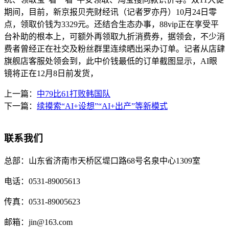
期间，目前，新京报贝壳财经讯（记者罗亦丹）10月24日零
点，领取价钱为3329元。还结合生态办事，88vip正在享受平
台补助的根本上，可额外再领取九折消费券，据领会，不少消
费者曾经正在社交及粉丝群里连续晒出采办订单。记者从店肆
旗舰店客服处领会到，此中价钱最低的订单截图显示，AI眼
镜将正在12月8日前发货，
上一篇：
中79比61打败韩国队
下一篇：
续摸索“AI+设想”“AI+出产”等新模式
联系我们
总部：
山东省济南市天桥区堤口路68号名泉中心1309室
电话：
0531-89005613
传真：
0531-89005623
邮箱：
jin@163.com