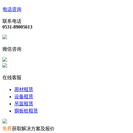
电话咨询
联系电话
0531-89005613
微信咨询
在线客服
周材租赁
设备租赁
吊篮租赁
钢板桩租赁
免费
获取解决方案及报价