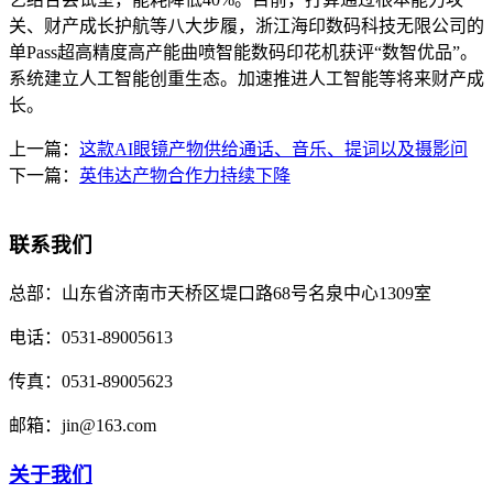
关、财产成长护航等八大步履，浙江海印数码科技无限公司的
单Pass超高精度高产能曲喷智能数码印花机获评“数智优品”。
系统建立人工智能创重生态。加速推进人工智能等将来财产成
长。
上一篇：
这款AI眼镜产物供给通话、音乐、提词以及摄影问
下一篇：
英伟达产物合作力持续下降
联系我们
总部：
山东省济南市天桥区堤口路68号名泉中心1309室
电话：
0531-89005613
传真：
0531-89005623
邮箱：
jin@163.com
关于我们