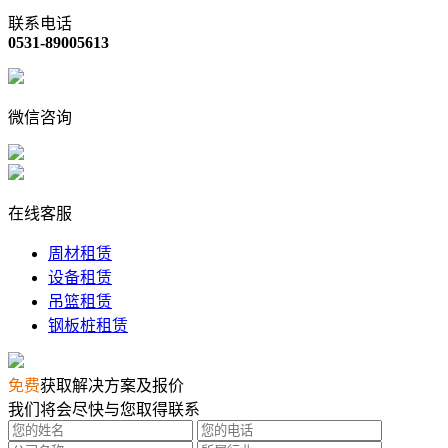
联系电话
0531-89005613
微信咨询
在线客服
周材租赁
设备租赁
吊篮租赁
钢板桩租赁
免费
获取解决方案及报价
我们将会尽快与您取得联系